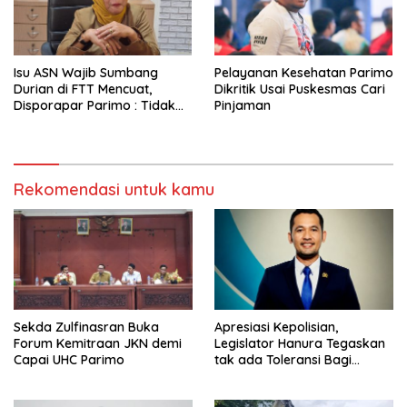
Isu ASN Wajib Sumbang
Pelayanan Kesehatan Parimo
Durian di FTT Mencuat,
Dikritik Usai Puskesmas Cari
Disporapar Parimo : Tidak
Pinjaman
Ada Paksaan
Rekomendasi untuk kamu
Sekda Zulfinasran Buka
Apresiasi Kepolisian,
Forum Kemitraan JKN demi
Legislator Hanura Tegaskan
Capai UHC Parimo
tak ada Toleransi Bagi
Aktivitas PETI