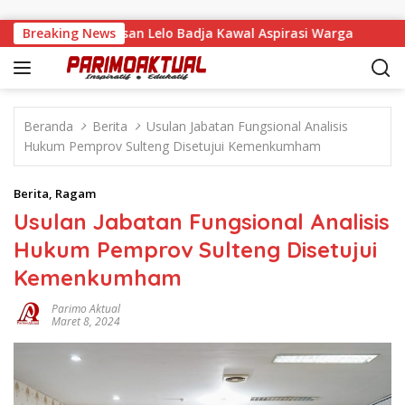
Langsung ke konten
a Tandaigi, Faisan Lelo Badja Kawal Aspirasi Warga
Breaking News
Terg
Beranda
Berita
Usulan Jabatan Fungsional Analisis
Hukum Pemprov Sulteng Disetujui Kemenkumham
Berita
,
Ragam
Usulan Jabatan Fungsional Analisis
Hukum Pemprov Sulteng Disetujui
Kemenkumham
Parimo Aktual
Maret 8, 2024