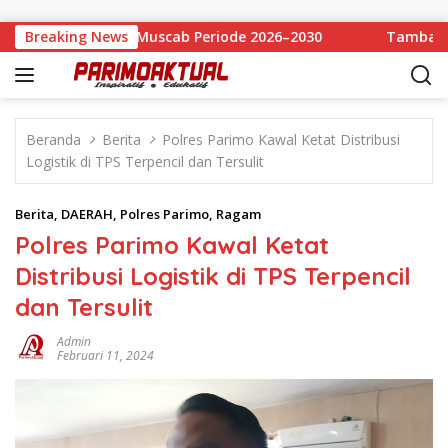
Langsung ke konten
arimo Melalui Muscab Periode 2026–2030
Breaking News
Tambang Sirtu
Beranda
Berita
Polres Parimo Kawal Ketat Distribusi
Logistik di TPS Terpencil dan Tersulit
Berita
,
DAERAH
,
Polres Parimo
,
Ragam
Polres Parimo Kawal Ketat
Distribusi Logistik di TPS Terpencil
dan Tersulit
Admin
Februari 11, 2024