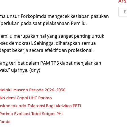
Ars
Arsi
ama unsur Forkopimda mengecek kesiapan pasukan
iperlukan pada saat pelaksanaan Pemilu.
milu merupakan hal yang sangat penting untuk
ses demokrasi. Sehingga, diharapkan semua
apat bekerja secara efektif dan profesional.
yang terlibat dalam PAM TPS dapat menjalankan
ab,” ujarnya. (dny)
Melalui Muscab Periode 2026–2030
JKN demi Capai UHC Parimo
askan tak ada Toleransi Bagi Aktivitas PETI
Parimo Evaluasi Total Satgas PHL
 Tombi