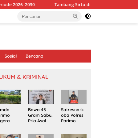
Tambang Sirtu di Baliara Beroperasi Bebas, Diduga Abai
Sosial
Bencana
UKUM & KRIMINAL
emda
Bawa 45
Satresnark
arimo
Gram Sabu,
oba Polres
egera
Pria Asal
Parimo
kapi
Poso
Gerebek
omasi
Ditangkap
Rumah
oyek
di Jalur
Terduga