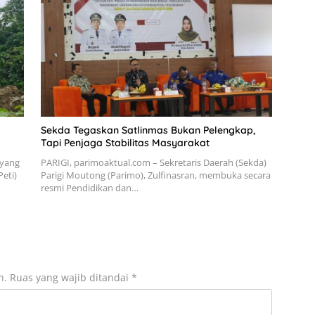
Sekda Tegaskan Satlinmas Bukan Pelengkap,
Tapi Penjaga Stabilitas Masyarakat
 yang
PARIGI, parimoaktual.com – Sekretaris Daerah (Sekda)
eti)
Parigi Moutong (Parimo), Zulfinasran, membuka secara
resmi Pendidikan dan…
n.
Ruas yang wajib ditandai
*