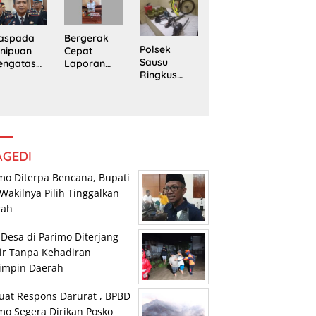
edung
Trans
Pengedar
rpustaka
Sulawesi
Sabu di
n
Parimo
Mepanga
Bergerak
aspada
Polsek
Cepat
nipuan
Sausu
Laporan
engatasn
Ringkus
Warga,
makan
Tiga Pelaku
Polsek
polres
Pencurian,
Tomini
n Kasat
Dua di
Amankan
eskrim
Antaranya
Terduga
lres
Anak di
Pengguna
arimo
Bawah
Sabu
AGEDI
Umur
mo Diterpa Bencana, Bupati
Wakilnya Pilih Tinggalkan
rah
 Desa di Parimo Diterjang
ir Tanpa Kehadiran
impin Daerah
uat Respons Darurat , BPBD
mo Segera Dirikan Posko