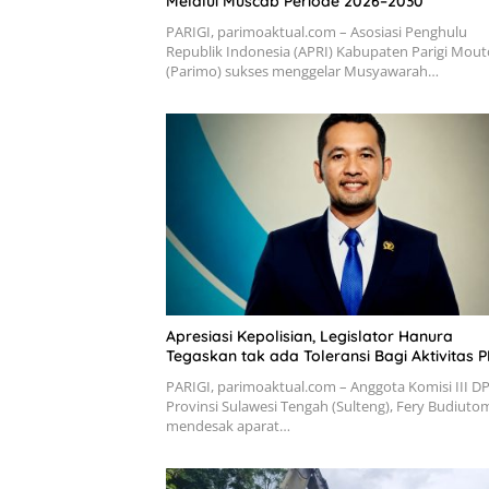
Melalui Muscab Periode 2026–2030
PARIGI, parimoaktual.com – Asosiasi Penghulu
Republik Indonesia (APRI) Kabupaten Parigi Mou
(Parimo) sukses menggelar Musyawarah…
Apresiasi Kepolisian, Legislator Hanura
Tegaskan tak ada Toleransi Bagi Aktivitas P
PARIGI, parimoaktual.com – Anggota Komisi III D
Provinsi Sulawesi Tengah (Sulteng), Fery Budiuto
mendesak aparat…