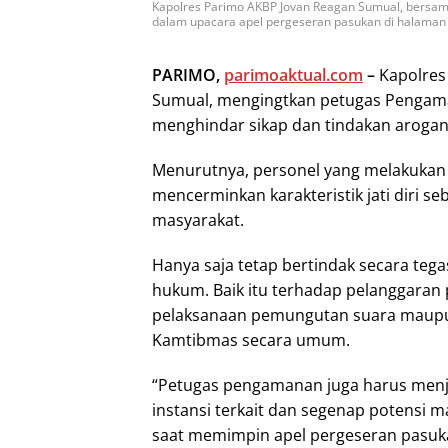
Kapolres Parimo AKBP Jovan Reagan Sumual, bersa
dalam upacara apel pergeseran pasukan di halaman M
PARIMO,
parimoaktual.com
–
Kapolres
Sumual, mengingtkan petugas Pengam
menghindar sikap dan tindakan arogan
Menurutnya, personel yang melakukan
mencerminkan karakteristik jati diri s
masyarakat.
Hanya saja tetap bertindak secara te
hukum. Baik itu terhadap pelanggaran 
pelaksanaan pemungutan suara maupu
Kamtibmas secara umum.
“Petugas pengamanan juga harus menj
instansi terkait dan segenap potensi 
saat memimpin apel pergeseran pasuk