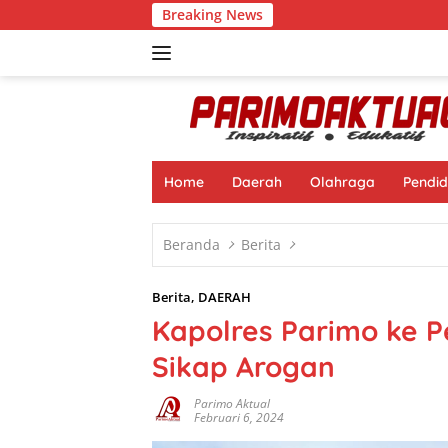
Langsung
Breaking News
Muhamad Nasi
ke
konten
Home
Daerah
Olahraga
Pendid
Beranda
Berita
Berita
,
DAERAH
Kapolres Parimo ke P
Sikap Arogan
Parimo Aktual
Februari 6, 2024