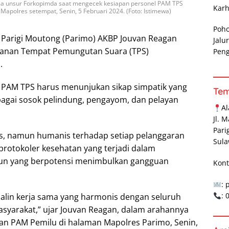
ma unsur Forkopimda saat mengecek kesiapan personel PAM TPS
Karh
apolres setempat, Senin, 5 Februari 2024. (Foto: Istimewa)
Poh
 Parigi Moutong (Parimo) AKBP Jouvan Reagan
Jalu
anan Tempat Pemungutan Suara (TPS)
Pen
.
 PAM TPS harus menunjukan sikap simpatik yang
Te
ebagai sosok pelindung, pengayom, dan pelayan
A
Jl. 
Pari
gas, namun humanis terhadap setiap pelanggaran
Sula
protokoler kesehatan yang terjadi dalam
n yang berpotensi menimbulkan gangguan
Kont
: 
:
alin kerja sama yang harmonis dengan seluruh
masyarakat,” ujar Jouvan Reagan, dalam arahannya
an PAM Pemilu di halaman Mapolres Parimo, Senin,