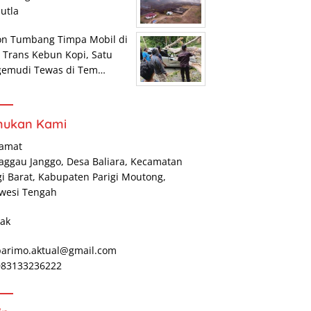
utla
on Tumbang Timpa Mobil di
r Trans Kebun Kopi, Satu
gemudi Tewas di Tem…
mukan Kami
lamat
Maggau Janggo, Desa Baliara, Kecamatan
gi Barat, Kabupaten Parigi Moutong,
wesi Tengah
ak
parimo.aktual@gmail.com
 083133236222