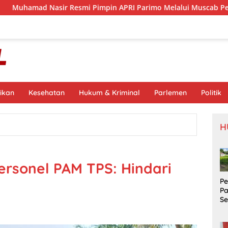
r Resmi Pimpin APRI Parimo Melalui Muscab Periode 2026–2030
ikan
Kesehatan
Hukum & Kriminal
Parlemen
Politik
H
ersonel PAM TPS: Hindari
P
P
S
Si
S
Pr