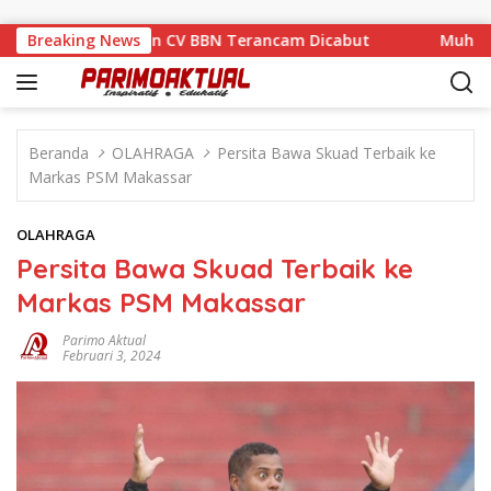
Langsung ke konten
ngah Sanksi, Izin CV BBN Terancam Dicabut
Breaking News
Muhamad Nas
Beranda
OLAHRAGA
Persita Bawa Skuad Terbaik ke
Markas PSM Makassar
OLAHRAGA
Persita Bawa Skuad Terbaik ke
Markas PSM Makassar
Parimo Aktual
Februari 3, 2024