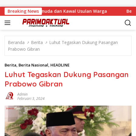
Langsung ke konten
kan Bantuan Pemuda dan Kawal Usulan Warga
Breaking News
Beroperas
Beranda
Berita
Luhut Tegaskan Dukung Pasangan
Prabowo Gibran
Berita
,
Berita Nasional
,
HEADLINE
Luhut Tegaskan Dukung Pasangan
Prabowo Gibran
Admin
Februari 3, 2024