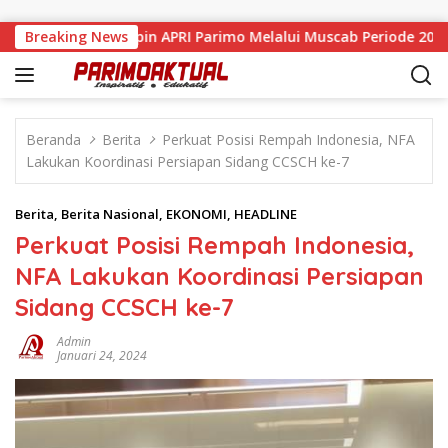
Langsung ke konten
r Resmi Pimpin APRI Parimo Melalui Muscab Periode 2026–2030
Breaking News
Beranda
Berita
Perkuat Posisi Rempah Indonesia, NFA
Lakukan Koordinasi Persiapan Sidang CCSCH ke-7
Berita
,
Berita Nasional
,
EKONOMI
,
HEADLINE
Perkuat Posisi Rempah Indonesia,
NFA Lakukan Koordinasi Persiapan
Sidang CCSCH ke-7
Admin
Januari 24, 2024