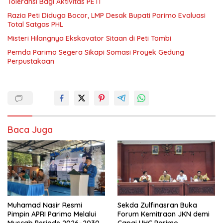
Toleransi Bagi Aktivitas PETI
Razia Peti Diduga Bocor, LMP Desak Bupati Parimo Evaluasi
Total Satgas PHL
Misteri Hilangnya Ekskavator Sitaan di Peti Tombi
Pemda Parimo Segera Sikapi Somasi Proyek Gedung
Perpustakaan
Baca Juga
Muhamad Nasir Resmi
Sekda Zulfinasran Buka
Pimpin APRI Parimo Melalui
Forum Kemitraan JKN demi
Muscab Periode 2026–2030
Capai UHC Parimo