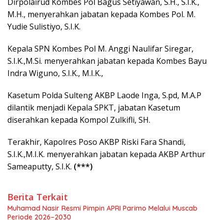
Dirpolairud Kombes Pol Bagus Setiyawan, S.H., S.I.K.,
M.H., menyerahkan jabatan kepada Kombes Pol. M.
Yudie Sulistiyo, S.I.K.
Kepala SPN Kombes Pol M. Anggi Naulifar Siregar,
S.I.K.,M.Si. menyerahkan jabatan kepada Kombes Bayu
Indra Wiguno, S.I.K., M.I.K.,
Kasetum Polda Sulteng AKBP Laode Inga, S.pd, M.A.P
dilantik menjadi Kepala SPKT, jabatan Kasetum
diserahkan kepada Kompol Zulkifli, SH.
Terakhir, Kapolres Poso AKBP Riski Fara Shandi,
S.I.K.,M.I.K. menyerahkan jabatan kepada AKBP Arthur
Sameaputty, S.I.K.
(***)
Berita Terkait
Muhamad Nasir Resmi Pimpin APRI Parimo Melalui Muscab
Periode 2026–2030