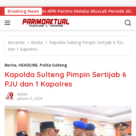
Langsung ke konten
 Resmi Pimpin APRI Parimo Melalui Muscab Periode 2026–2030
Breaking News
Beranda
Berita
Kapolda Sulteng Pimpin Sertijab 6 PJU
dan 1 Kapolres
Berita
,
HEADLINE
,
Polda Sulteng
Kapolda Sulteng Pimpin Sertijab 6
PJU dan 1 Kapolres
Admin
Januari 9, 2024