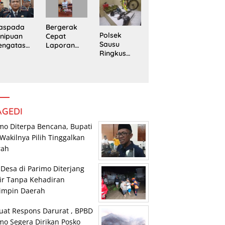
edung
Trans
Pengedar
rpustaka
Sulawesi
Sabu di
n
Parimo
Mepanga
Bergerak
aspada
Polsek
Cepat
nipuan
Sausu
Laporan
engatasn
Ringkus
Warga,
makan
Tiga Pelaku
Polsek
polres
Pencurian,
Tomini
n Kasat
Dua di
Amankan
eskrim
Antaranya
Terduga
lres
Anak di
Pengguna
arimo
Bawah
Sabu
AGEDI
Umur
mo Diterpa Bencana, Bupati
Wakilnya Pilih Tinggalkan
rah
 Desa di Parimo Diterjang
ir Tanpa Kehadiran
impin Daerah
uat Respons Darurat , BPBD
mo Segera Dirikan Posko