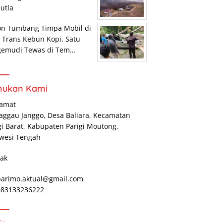
utla
on Tumbang Timpa Mobil di
r Trans Kebun Kopi, Satu
gemudi Tewas di Tem…
mukan Kami
lamat
Maggau Janggo, Desa Baliara, Kecamatan
gi Barat, Kabupaten Parigi Moutong,
wesi Tengah
ak
parimo.aktual@gmail.com
 083133236222