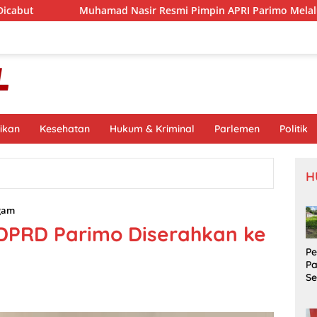
uhamad Nasir Resmi Pimpin APRI Parimo Melalui Muscab Period
ikan
Kesehatan
Hukum & Kriminal
Parlemen
Politik
H
gam
 DPRD Parimo Diserahkan ke
P
P
S
Si
S
Pr