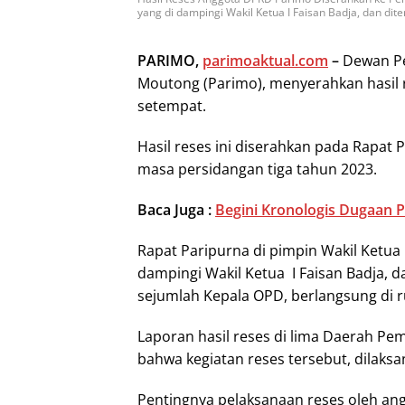
yang di dampingi Wakil Ketua I Faisan Badja, dan dite
PARIMO,
parimoaktual.com
–
Dewan Pe
Moutong (Parimo), menyerahkan hasil
setempat.
Hasil reses ini diserahkan pada Rapat
masa persidangan tiga tahun 2023.
Baca Juga :
Begini Kronologis Dugaan P
Rapat Paripurna di pimpin Wakil Ketua 
dampingi Wakil Ketua I Faisan Badja, da
sejumlah Kepala OPD, berlangsung di r
Laporan hasil reses di lima Daerah Pem
bahwa kegiatan reses tersebut, dilaks
Pentingnya pelaksanaan reses oleh an