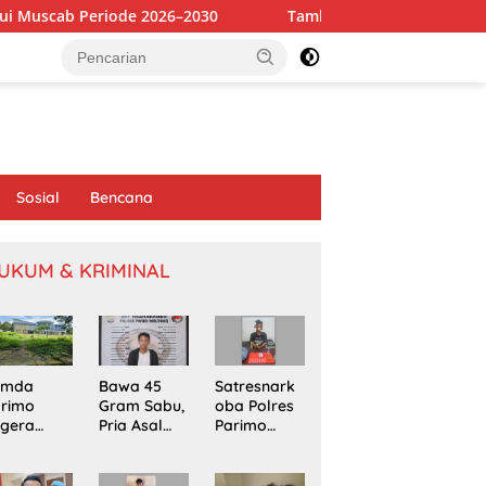
e 2026–2030
Tambang Sirtu di Baliara Beroperasi Bebas,
Sosial
Bencana
UKUM & KRIMINAL
emda
Bawa 45
Satresnark
arimo
Gram Sabu,
oba Polres
egera
Pria Asal
Parimo
kapi
Poso
Gerebek
omasi
Ditangkap
Rumah
oyek
di Jalur
Terduga