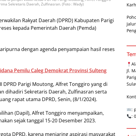
rima Sekretaris Daerah, Zulfinasran. (Foto : Wady)
Karh
Poh
rwakilan Rakyat Daerah (DPRD) Kabupaten Parigi
Jalu
 reses kepada Pemerintah Daerah (Pemda)
Pen
 Paripurna dengan agenda penyampaian hasil reses
Te
A
idana Pemilu Caleg Demokrat Provinsi Sulteng
Jl. 
Pari
II DPRD Parigi Moutong, Alfret Tonggiro yang di
Sula
n dihadiri Sekretaris Daerah, Zulfinasran serta
Kont
uang rapat utama DPRD, Senin, (8/1/2024).
: 
ilihan (Dapil), Alfret Tonggiro menyampaikan,
:
anakan sejak tanggal 15-20 Desember 2023.
ggota DPRD, karena menjaring aspirasi masyarakat