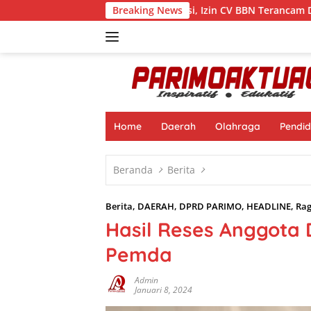
Langsung
erasi di Tengah Sanksi, Izin CV BBN Terancam Dicabut
Breaking News
M
ke
konten
Home
Daerah
Olahraga
Pendid
Beranda
Berita
Berita
,
DAERAH
,
DPRD PARIMO
,
HEADLINE
,
Ra
Hasil Reses Anggota
Pemda
Admin
Januari 8, 2024