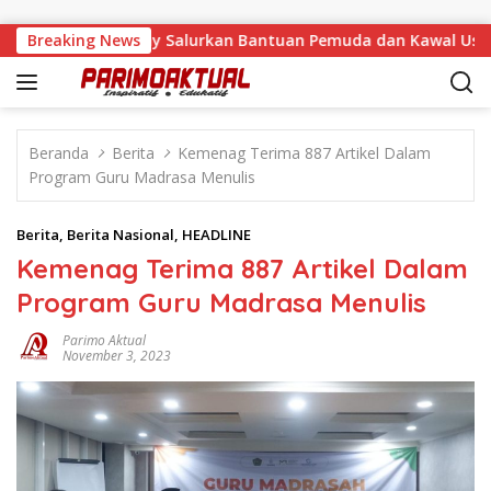
Langsung ke konten
a Malino, Feinny Salurkan Bantuan Pemuda dan Kawal Usulan W
Breaking News
Beranda
Berita
Kemenag Terima 887 Artikel Dalam
Program Guru Madrasa Menulis
Berita
,
Berita Nasional
,
HEADLINE
Kemenag Terima 887 Artikel Dalam
Program Guru Madrasa Menulis
Parimo Aktual
November 3, 2023