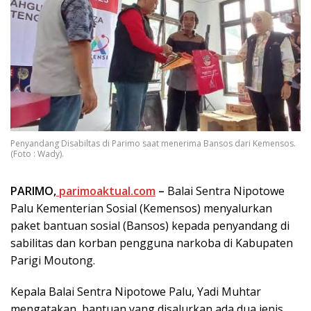
Penyandang Disabiltas di Parimo saat menerima Bansos dari Kemensos.
(Foto : Wady).
PARIMO,
parimoaktual.com
–
Balai Sentra Nipotowe
Palu Kementerian Sosial (Kemensos) menyalurkan
paket bantuan sosial (Bansos) kepada penyandang di
sabilitas dan korban pengguna narkoba di Kabupaten
Parigi Moutong.
Kepala Balai Sentra Nipotowe Palu, Yadi Muhtar
mengatakan, bantuan yang disalurkan ada dua jenis,