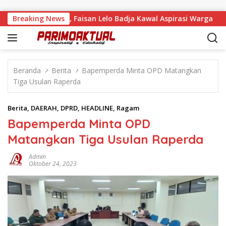
Langsung ke konten
 Desa Tandaigi, Faisan Lelo Badja Kawal Aspirasi Warga
Breaking News
Beranda
Berita
Bapemperda Minta OPD Matangkan
Tiga Usulan Raperda
Berita
,
DAERAH
,
DPRD
,
HEADLINE
,
Ragam
Bapemperda Minta OPD
Matangkan Tiga Usulan Raperda
Admin
Oktober 24, 2023