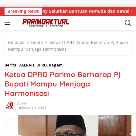
Langsung ke konten
ka Malino, Feinny Salurkan Bantuan Pemuda dan Kawal Usulan 
Breaking News
Beranda
Berita
Ketua DPRD Parimo Berharap Pj Bupati
Mampu Menjaga Harmonisasi
Berita
,
DAERAH
,
DPRD
,
Ragam
Ketua DPRD Parimo Berharap Pj
Bupati Mampu Menjaga
Harmonisasi
Admin
Oktober 10, 2023