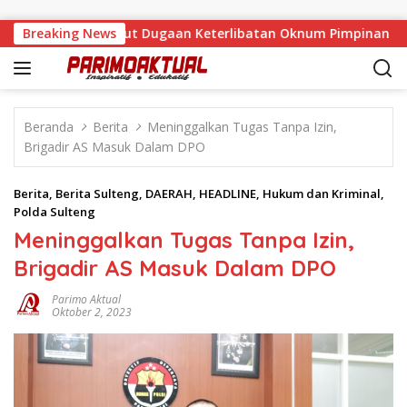
Langsung ke konten
i Tombi, Polisi Usut Dugaan Keterlibatan Oknum Pimpinan Parpol
Breaking News
Beranda
Berita
Meninggalkan Tugas Tanpa Izin,
Brigadir AS Masuk Dalam DPO
Berita
,
Berita Sulteng
,
DAERAH
,
HEADLINE
,
Hukum dan Kriminal
,
Polda Sulteng
Meninggalkan Tugas Tanpa Izin,
Brigadir AS Masuk Dalam DPO
Parimo Aktual
Oktober 2, 2023