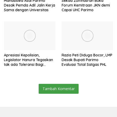
Mahasiswa Asal Parimo
Sekda Zulfinasran Buka
Desak Pemda Adil Jalin Kerja
Forum Kemitraan JKN demi
Sama dengan Universitas
Capai UHC Parimo
Apresiasi Kepolisian,
Razia Peti Diduga Bocor, LMP
Legislator Hanura Tegaskan
Desak Bupati Parimo
tak ada Toleransi Bagi
Evaluasi Total Satgas PHL
Aktivitas PETI
Tambah Komentar