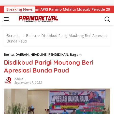
Langsung ke konten
ir Resmi Pimpin APRI Parimo Melalui Muscab Periode 2026–203
Breaking News
Beranda
Berita
Disdikbud Parigi Moutong Beri Apresiasi
Bunda Paud
Berita
,
DAERAH
,
HEADLINE
,
PENDIDIKAN
,
Ragam
Disdikbud Parigi Moutong Beri
Apresiasi Bunda Paud
Admin
September 17, 2023