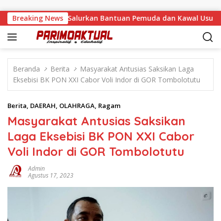
Langsung ke konten
 Malino, Feinny Salurkan Bantuan Pemuda dan Kawal Usulan Wa
Breaking News
Beranda
Berita
Masyarakat Antusias Saksikan Laga
Eksebisi BK PON XXI Cabor Voli Indor di GOR Tombolotutu
Berita
,
DAERAH
,
OLAHRAGA
,
Ragam
Masyarakat Antusias Saksikan
Laga Eksebisi BK PON XXI Cabor
Voli Indor di GOR Tombolotutu
Admin
Agustus 17, 2023