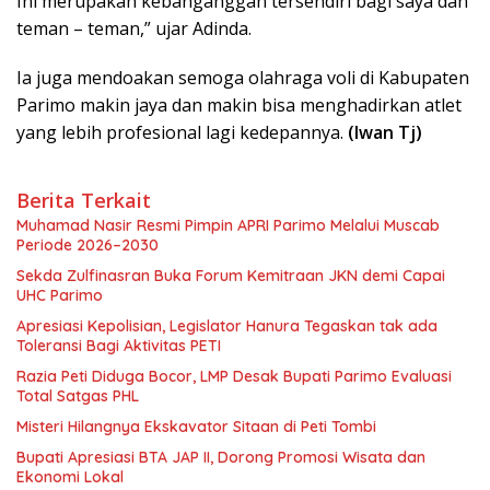
Ini merupakan kebanganggan tersendiri bagi saya dan
teman – teman,” ujar Adinda.
Ia juga mendoakan semoga olahraga voli di Kabupaten
Parimo makin jaya dan makin bisa menghadirkan atlet
yang lebih profesional lagi kedepannya.
(Iwan Tj)
Berita Terkait
Muhamad Nasir Resmi Pimpin APRI Parimo Melalui Muscab
Periode 2026–2030
Sekda Zulfinasran Buka Forum Kemitraan JKN demi Capai
UHC Parimo
Apresiasi Kepolisian, Legislator Hanura Tegaskan tak ada
Toleransi Bagi Aktivitas PETI
Razia Peti Diduga Bocor, LMP Desak Bupati Parimo Evaluasi
Total Satgas PHL
Misteri Hilangnya Ekskavator Sitaan di Peti Tombi
Bupati Apresiasi BTA JAP II, Dorong Promosi Wisata dan
Ekonomi Lokal