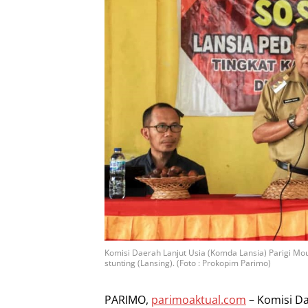
Komisi Daerah Lanjut Usia (Komda Lansia) Parigi Mou
stunting (Lansing). (Foto : Prokopim Parimo)
PARIMO,
parimoaktual.com
– Komisi Da