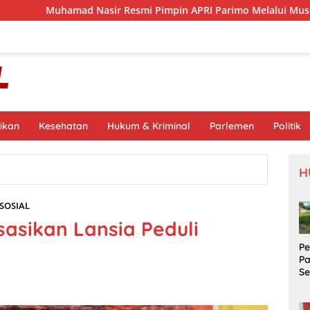
Nasir Resmi Pimpin APRI Parimo Melalui Muscab Periode 2026–
ikan
Kesehatan
Hukum & Kriminal
Parlemen
Politik
H
SOSIAL
sasikan Lansia Peduli
P
P
S
Si
S
Pr