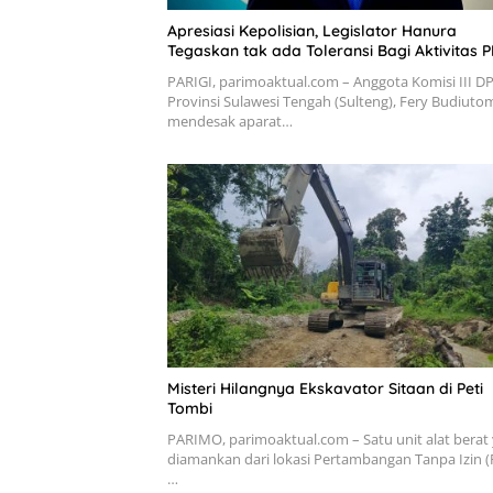
Apresiasi Kepolisian, Legislator Hanura
Tegaskan tak ada Toleransi Bagi Aktivitas P
PARIGI, parimoaktual.com – Anggota Komisi III D
Provinsi Sulawesi Tengah (Sulteng), Fery Budiuto
mendesak aparat…
Misteri Hilangnya Ekskavator Sitaan di Peti
Tombi
PARIMO, parimoaktual.com – Satu unit alat berat
diamankan dari lokasi Pertambangan Tanpa Izin (P
…