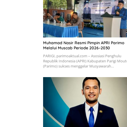
Muhamad Nasir Resmi Pimpin APRI Parimo
Melalui Muscab Periode 2026–2030
PARIGI, parimoaktual.com – Asosiasi Penghulu
Republik Indonesia (APRI) Kabupaten Parigi Mou
(Parimo) sukses menggelar Musyawarah…