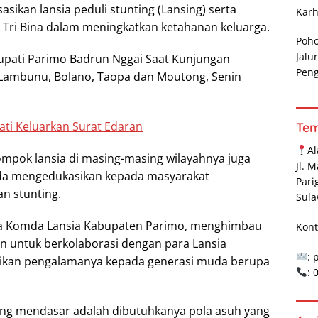
sikan lansia peduli stunting (Lansing) serta
Karh
 Tri Bina dalam meningkatkan ketahanan keluarga.
Poh
Jalu
 Bupati Parimo Badrun Nggai Saat Kunjungan
Pen
 Lambunu, Bolano, Taopa dan Moutong, Senin
ti Keluarkan Surat Edaran
Te
A
lompok lansia di masing-masing wilayahnya juga
Jl. 
a mengedukasikan kepada masyarakat
Pari
n stunting.
Sula
tua Komda Lansia Kabupaten Parimo, menghimbau
Kont
n untuk berkolaborasi dengan para Lansia
: 
ikan pengalamanya kepada generasi muda berupa
:
ing mendasar adalah dibutuhkanya pola asuh yang