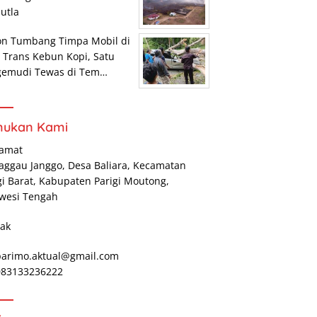
utla
on Tumbang Timpa Mobil di
r Trans Kebun Kopi, Satu
gemudi Tewas di Tem…
mukan Kami
lamat
Maggau Janggo, Desa Baliara, Kecamatan
gi Barat, Kabupaten Parigi Moutong,
wesi Tengah
ak
parimo.aktual@gmail.com
 083133236222