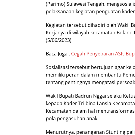
(Parimo) Sulawesi Tengah, mengsosialisa
pelaksanaan kegiatan penguatan kader
Kegiatan tersebut dihadiri oleh Wakil
Kerjanya di wilayah kecamatan Bolano
(5/06/2023).
Baca Juga :
Cegah Penyebaran ASF, Bupa
Sosialisasi tersebut bertujuan agar ke
memiliki peran dalam membantu Pemd
tentang pentingnya mengatasi persoala
Wakil Bupati Badrun Nggai selaku Ke
kepada Kader Tri bina Lansia Kecamata
Kecamatan dalam hal mentransformas
pola pengasuhan anak.
Menurutnya, penanganan Stunting pal