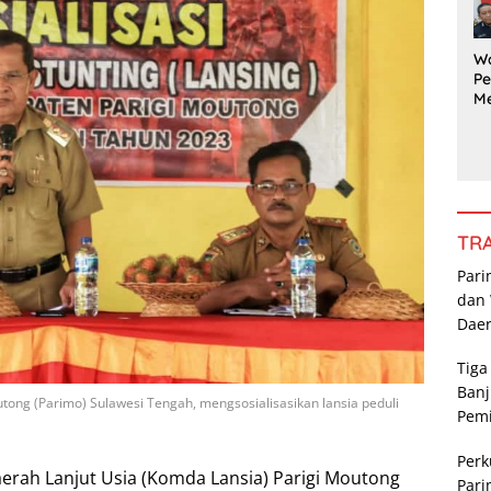
G
Pe
a
W
Pe
M
a
Ka
da
R
Po
P
TR
Pari
dan 
Dae
Tiga
Banj
tong (Parimo) Sulawesi Tengah, mengsosialisasikan lansia peduli
Pem
Perk
erah Lanjut Usia (Komda Lansia) Parigi Moutong
Pari