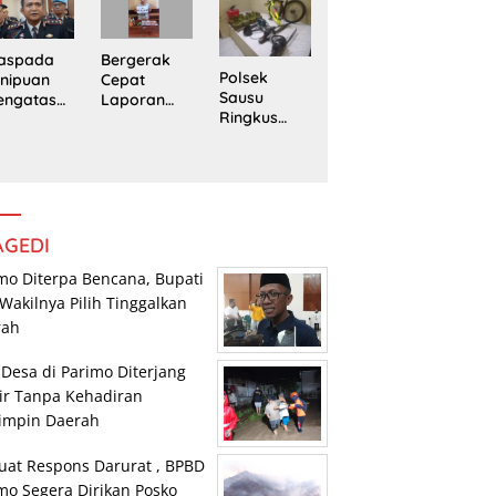
Trans
Pengedar
edung
Sulawesi
Sabu di
rpustaka
Parimo
Mepanga
n
Bergerak
aspada
Polsek
Cepat
nipuan
Sausu
Laporan
engatasn
Ringkus
Warga,
makan
Tiga Pelaku
Polsek
polres
Pencurian,
Tomini
n Kasat
Dua di
Amankan
eskrim
Antaranya
Terduga
lres
Anak di
Pengguna
arimo
Bawah
Sabu
AGEDI
Umur
mo Diterpa Bencana, Bupati
Wakilnya Pilih Tinggalkan
rah
 Desa di Parimo Diterjang
ir Tanpa Kehadiran
impin Daerah
uat Respons Darurat , BPBD
mo Segera Dirikan Posko