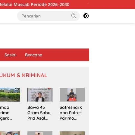
riode 2026–2030
Tambang Sirtu di Baliara Beroperasi Be
Sosial
Bencana
UKUM & KRIMINAL
emda
Bawa 45
Satresnark
arimo
Gram Sabu,
oba Polres
egera
Pria Asal
Parimo
kapi
Poso
Gerebek
omasi
Ditangkap
Rumah
oyek
di Jalur
Terduga