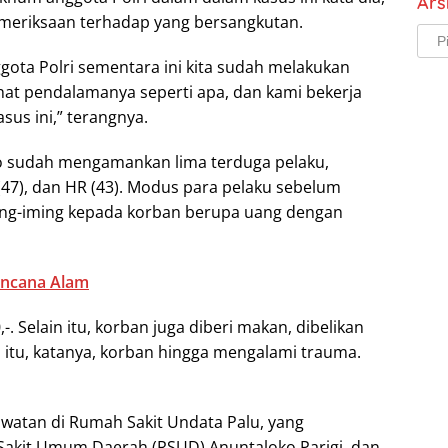
Ars
meriksaan terhadap yang bersangkutan.
Arsi
ota Polri sementara ini kita sudah melakukan
lihat pendalamanya seperti apa, dan kami bekerja
us ini,” terangnya.
mo sudah mengamankan lima terduga pelaku,
AK (47), dan HR (43). Modus para pelaku sebelum
ng-iming kepada korban berupa uang dengan
encana Alam
-. Selain itu, korban juga diberi makan, dibelikan
 itu, katanya, korban hingga mengalami trauma.
rawatan di Rumah Sakit Undata Palu, yang
Sakit Umum Daerah (RSUD) Anuntaloko Parigi, dan