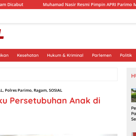
Muhamad Nasir Resmi Pimpin APRI Parimo Melalui Muscab Pe
ikan
Kesehatan
Hukum & Kriminal
Parlemen
Politik
H
AL
,
Polres Parimo
,
Ragam
,
SOSIAL
ku Persetubuhan Anak di
P
P
S
Si
S
Pr