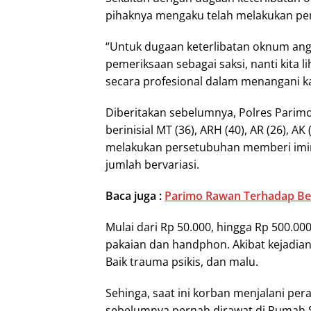
pihaknya mengaku telah melakukan pe
“Untuk dugaan keterlibatan oknum angg
pemeriksaan sebagai saksi, nanti kita 
secara profesional dalam menangani kas
Diberitakan sebelumnya, Polres Pari
berinisial MT (36), ARH (40), AR (26), 
melakukan persetubuhan memberi imi
jumlah bervariasi.
Baca juga :
Parimo Rawan Terhadap B
Mulai dari Rp 50.000, hingga Rp 500.000,
pakaian dan handphon. Akibat kejadian
Baik trauma psikis, dan malu.
Sehinga, saat ini korban menjalani pe
sebelumnya pernah dirawat di Rumah 