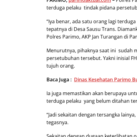
PARIMO,
parimoaktual.com
–
Polres P
terduga pelaku tindak pidana perset
“Iya benar, ada satu orang lagi terduga 
tepatnya di Desa Sausu Trans. Diamank
Polres Parimo, AKP Jan Turangan di Pari
Menurutnya, pihaknya saat ini sudah
persetubuhan tersebut. Yakni inisial 
tujuh orang.
Baca Juga :
Dinas Kesehatan Parimo Bu
Ia juga memastikan akan berupaya unt
terduga pelaku yang belum ditahan te
“Jadi sekaitan dengan tersangka lainy
tegasnya.
Sekaitan dengan dugaan keterlibatan o