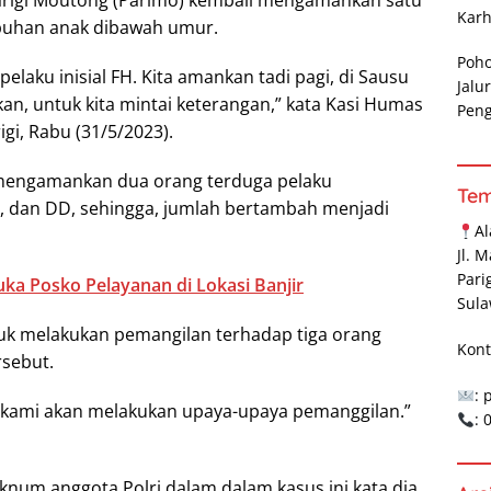
arigi Moutong (Parimo) kembali mengamankan satu
Karh
ubuhan anak dibawah umur.
Poh
pelaku inisial FH. Kita amankan tadi pagi, di Sausu
Jalu
an, untuk kita mintai keterangan,” kata Kasi Humas
Pen
gi, Rabu (31/5/2023).
 mengamankan dua orang terduga pelaku
Te
FH, dan DD, sehingga, jumlah bertambah menjadi
A
Jl. 
Pari
ka Posko Pelayanan di Lokasi Banjir
Sula
uk melakukan pemangilan terhadap tiga orang
Kont
rsebut.
: 
a, kami akan melakukan upaya-upaya pemanggilan.”
:
knum anggota Polri dalam dalam kasus ini kata dia,