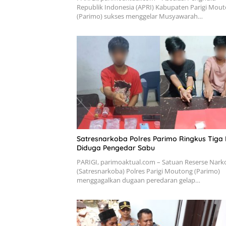
Republik Indonesia (APRI) Kabupaten Parigi Mou
(Parimo) sukses menggelar Musyawarah…
Satresnarkoba Polres Parimo Ringkus Tiga 
Diduga Pengedar Sabu
PARIGI, parimoaktual.com – Satuan Reserse Nark
(Satresnarkoba) Polres Parigi Moutong (Parimo)
menggagalkan dugaan peredaran gelap…