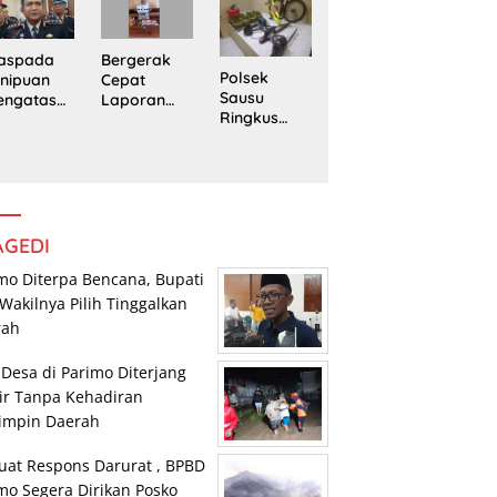
edung
Trans
Pengedar
rpustaka
Sulawesi
Sabu di
n
Parimo
Mepanga
Bergerak
aspada
Polsek
Cepat
nipuan
Sausu
Laporan
engatasn
Ringkus
Warga,
makan
Tiga Pelaku
Polsek
polres
Pencurian,
Tomini
n Kasat
Dua di
Amankan
eskrim
Antaranya
Terduga
lres
Anak di
Pengguna
arimo
Bawah
Sabu
AGEDI
Umur
mo Diterpa Bencana, Bupati
Wakilnya Pilih Tinggalkan
rah
 Desa di Parimo Diterjang
ir Tanpa Kehadiran
impin Daerah
uat Respons Darurat , BPBD
mo Segera Dirikan Posko