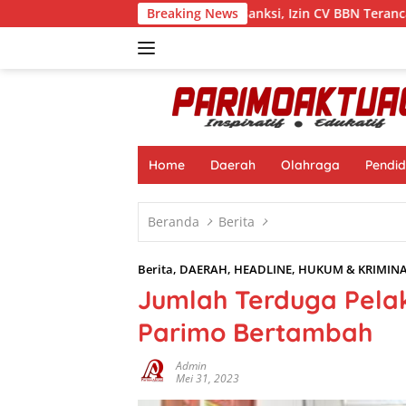
Langsung
Beroperasi di Tengah Sanksi, Izin CV BBN Terancam Dicabut
Breaking News
ke
konten
Home
Daerah
Olahraga
Pendid
Beranda
Berita
Berita
,
DAERAH
,
HEADLINE
,
HUKUM & KRIMIN
Jumlah Terduga Pela
Parimo Bertambah
Admin
Mei 31, 2023