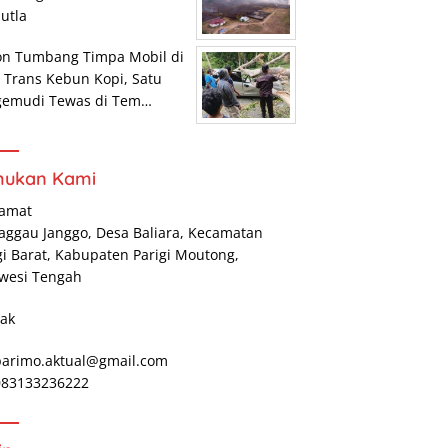
utla
on Tumbang Timpa Mobil di
r Trans Kebun Kopi, Satu
gemudi Tewas di Tem…
mukan Kami
lamat
Maggau Janggo, Desa Baliara, Kecamatan
gi Barat, Kabupaten Parigi Moutong,
wesi Tengah
ak
parimo.aktual@gmail.com
 083133236222