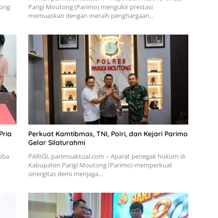
tong
Parigi Moutong (Parimo) mengukir prestasi
memuaskan dengan meraih penghargaan…
Pria
Perkuat Kamtibmas, TNI, Polri, dan Kejari Parimo
Gelar Silaturahmi
oba
PARIGI, parimoaktual.com – Aparat penegak hukum di
Kabupaten Parigi Moutong (Parimo) memperkuat
sinergitas demi menjaga…