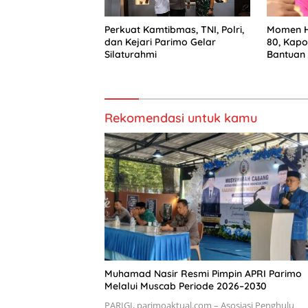
Perkuat Kamtibmas, TNI, Polri,
Momen H
dan Kejari Parimo Gelar
80, Kapo
Silaturahmi
Bantuan
Rekomendasi untuk kamu
Muhamad Nasir Resmi Pimpin APRI Parimo
Melalui Muscab Periode 2026–2030
PARIGI, parimoaktual.com – Asosiasi Penghulu