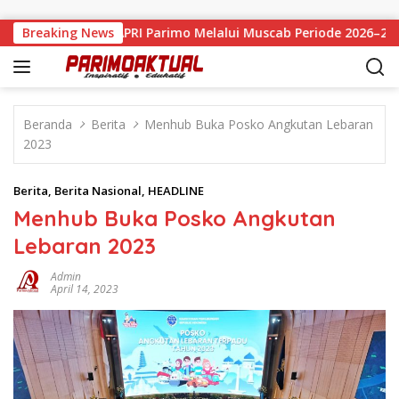
Langsung ke konten
mi Pimpin APRI Parimo Melalui Muscab Periode 2026–2030
Breaking News
Beranda
Berita
Menhub Buka Posko Angkutan Lebaran
2023
Berita
,
Berita Nasional
,
HEADLINE
Menhub Buka Posko Angkutan
Lebaran 2023
Admin
April 14, 2023