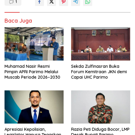
1
Baca Juga
Muhamad Nasir Resmi
Sekda Zulfinasran Buka
Pimpin APRI Parimo Melalui
Forum Kemitraan JKN demi
Muscab Periode 2026–2030
Capai UHC Parimo
Apresiasi Kepolisian,
Razia Peti Diduga Bocor, LMP
Legislator Hanura Tegaskan
Desak Bupati Parimo