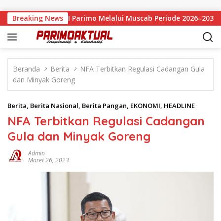
Langsung ke konten
Pimpin APRI Parimo Melalui Muscab Periode 2026–2030
Breaking News
Beranda
Berita
NFA Terbitkan Regulasi Cadangan Gula
dan Minyak Goreng
Berita
,
Berita Nasional
,
Berita Pangan
,
EKONOMI
,
HEADLINE
NFA Terbitkan Regulasi Cadangan
Gula dan Minyak Goreng
Admin
Maret 26, 2023