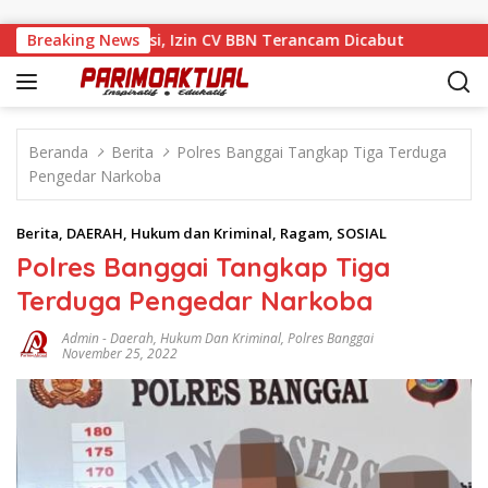
Langsung ke konten
i Tengah Sanksi, Izin CV BBN Terancam Dicabut
Breaking News
Muhamad
Beranda
Berita
Polres Banggai Tangkap Tiga Terduga
Pengedar Narkoba
Berita
,
DAERAH
,
Hukum dan Kriminal
,
Ragam
,
SOSIAL
Polres Banggai Tangkap Tiga
Terduga Pengedar Narkoba
Admin
-
Daerah
,
Hukum Dan Kriminal
,
Polres Banggai
November 25, 2022