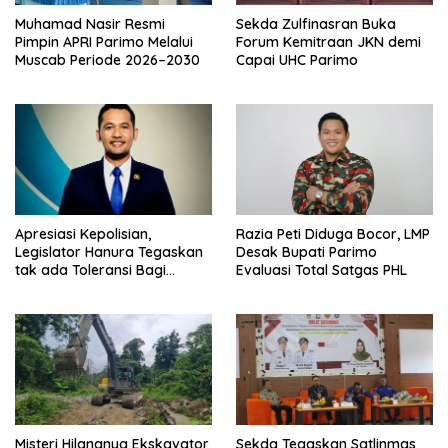
Muhamad Nasir Resmi
Sekda Zulfinasran Buka
Pimpin APRI Parimo Melalui
Forum Kemitraan JKN demi
Muscab Periode 2026–2030
Capai UHC Parimo
Apresiasi Kepolisian,
Razia Peti Diduga Bocor, LMP
Legislator Hanura Tegaskan
Desak Bupati Parimo
tak ada Toleransi Bagi
Evaluasi Total Satgas PHL
Aktivitas PETI
Misteri Hilangnya Ekskavator
Sekda Tegaskan Satlinmas