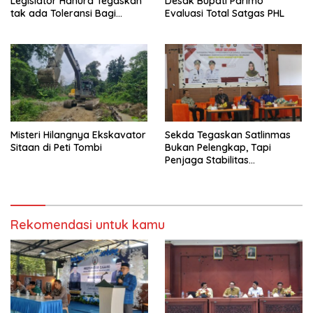
Legislator Hanura Tegaskan
Desak Bupati Parimo
tak ada Toleransi Bagi
Evaluasi Total Satgas PHL
Aktivitas PETI
Misteri Hilangnya Ekskavator
Sekda Tegaskan Satlinmas
Sitaan di Peti Tombi
Bukan Pelengkap, Tapi
Penjaga Stabilitas
Masyarakat
Rekomendasi untuk kamu