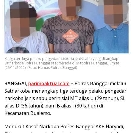
Ketiga terduga pelaku pengedar narkoba jenis sabu yang ditangkap
Satnarkoba Polres Banggai saat berada di Mapolres Banggai, Jum'at
(25/11/2022). (Foto: Humas Polres Banggai)
BANGGAI,
parimoaktual.com
–
Polres Banggai melalui
Satnarkoba menangkap tiga terduga pelaku pengedar
narkoba jenis sabu berinisial MT alias U (29 tahun), SL
alias D (36 tahun), dan IB alias I (30 tahun) di
Kecamatan Bualemo.
Menurut Kasat Narkoba Polres Banggai AKP Haryadi,