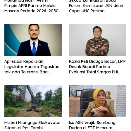
Muhamad Nasir Resmi
Sekda Zulfinasran Buka
Pimpin APRI Parimo Melalui
Forum Kemitraan JKN demi
Muscab Periode 2026–2030
Capai UHC Parimo
Apresiasi Kepolisian,
Razia Peti Diduga Bocor, LMP
Legislator Hanura Tegaskan
Desak Bupati Parimo
tak ada Toleransi Bagi
Evaluasi Total Satgas PHL
Aktivitas PETI
Misteri Hilangnya Ekskavator
Isu ASN Wajib Sumbang
Sitaan di Peti Tombi
Durian di FTT Mencuat,