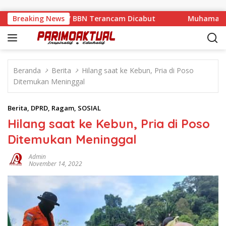
Langsung ke konten
 Sanksi, Izin CV BBN Terancam Dicabut
Breaking News
Muhamad Nasir R
Beranda
Berita
Hilang saat ke Kebun, Pria di Poso
Ditemukan Meninggal
Berita
,
DPRD
,
Ragam
,
SOSIAL
Hilang saat ke Kebun, Pria di Poso
Ditemukan Meninggal
Admin
November 14, 2022