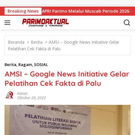
Langsung ke konten
esmi Pimpin APRI Parimo Melalui Muscab Periode 2026–2030
Breaking News
Beranda
Berita
AMSI – Google News Initiative Gelar
Pelatihan Cek Fakta di Palu
Berita
,
Ragam
,
SOSIAL
AMSI – Google News Initiative Gelar
Pelatihan Cek Fakta di Palu
Admin
Oktober 29, 2022