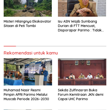
Misteri Hilangnya Ekskavator
Isu ASN Wajib Sumbang
Sitaan di Peti Tombi
Durian di FTT Mencuat,
Disporapar Parimo : Tidak
Ada Paksaan
Rekomendasi untuk kamu
Muhamad Nasir Resmi
Sekda Zulfinasran Buka
Pimpin APRI Parimo Melalui
Forum Kemitraan JKN demi
Muscab Periode 2026–2030
Capai UHC Parimo