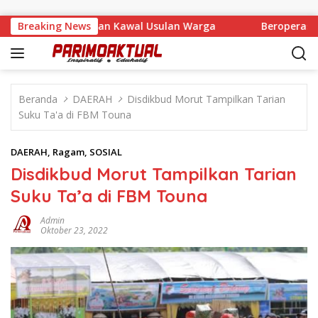
Langsung ke konten
ntuan Pemuda dan Kawal Usulan Warga
Breaking News
Beroperasi di Te
Beranda
DAERAH
Disdikbud Morut Tampilkan Tarian
Suku Ta'a di FBM Touna
DAERAH
,
Ragam
,
SOSIAL
Disdikbud Morut Tampilkan Tarian
Suku Ta’a di FBM Touna
Admin
Oktober 23, 2022