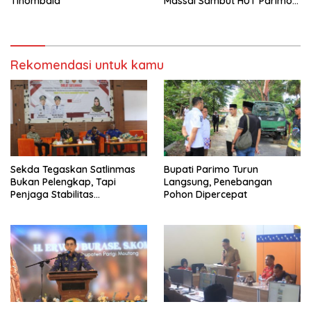
Tinombala
Massal Sambut HUT Parimo
ke-24
Rekomendasi untuk kamu
Sekda Tegaskan Satlinmas
Bupati Parimo Turun
Bukan Pelengkap, Tapi
Langsung, Penebangan
Penjaga Stabilitas
Pohon Dipercepat
Masyarakat