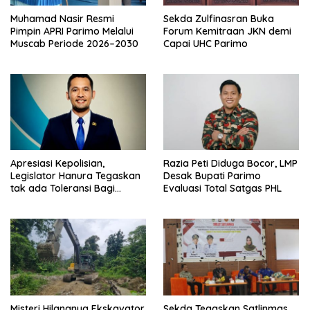
Muhamad Nasir Resmi
Sekda Zulfinasran Buka
Pimpin APRI Parimo Melalui
Forum Kemitraan JKN demi
Muscab Periode 2026–2030
Capai UHC Parimo
Apresiasi Kepolisian,
Razia Peti Diduga Bocor, LMP
Legislator Hanura Tegaskan
Desak Bupati Parimo
tak ada Toleransi Bagi
Evaluasi Total Satgas PHL
Aktivitas PETI
Misteri Hilangnya Ekskavator
Sekda Tegaskan Satlinmas