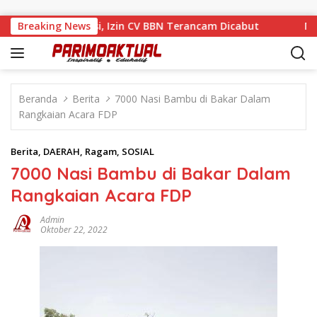
Langsung ke konten
i Tengah Sanksi, Izin CV BBN Terancam Dicabut
Breaking News
Muhamad
Beranda
Berita
7000 Nasi Bambu di Bakar Dalam
Rangkaian Acara FDP
Berita
,
DAERAH
,
Ragam
,
SOSIAL
7000 Nasi Bambu di Bakar Dalam
Rangkaian Acara FDP
Admin
Oktober 22, 2022