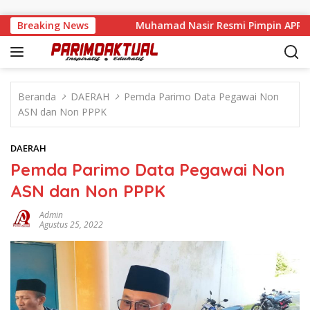
Langsung ke konten
ancam Dicabut
Breaking News
Muhamad Nasir Resmi Pimpin APRI Parimo
Beranda
DAERAH
Pemda Parimo Data Pegawai Non
ASN dan Non PPPK
DAERAH
Pemda Parimo Data Pegawai Non
ASN dan Non PPPK
Admin
Agustus 25, 2022