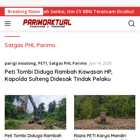
Langsung ke konten
Beroperasi di Tengah Sanksi, Izin CV BBN Terancam Dicabut
Breaking News
Satgas PHL Parimo
parigi moutong
,
PETI
,
Satgas PHL Parimo
Juni 14, 2026
Peti Tombi Diduga Rambah Kawasan HP,
Kapolda Sulteng Didesak Tindak Pelaku
Peti Tombi Diduga Rambah
Razia PETI Karya Mandiri