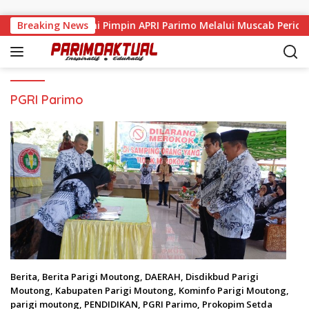
Langsung ke konten
amad Nasir Resmi Pimpin APRI Parimo Melalui Muscab Periode
Breaking News
PGRI Parimo
Berita
,
Berita Parigi Moutong
,
DAERAH
,
Disdikbud Parigi
Moutong
,
Kabupaten Parigi Moutong
,
Kominfo Parigi Moutong
,
parigi moutong
,
PENDIDIKAN
,
PGRI Parimo
,
Prokopim Setda