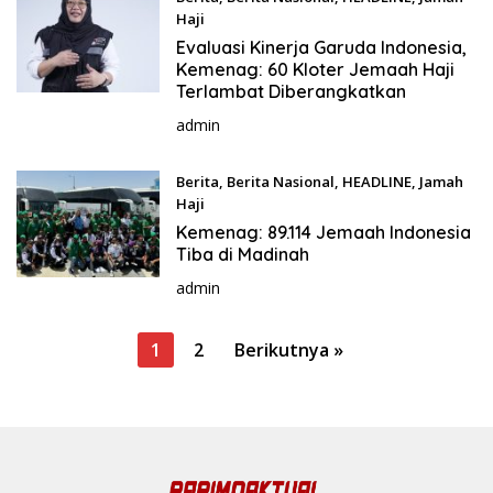
Haji
Mei 29, 2024
Evaluasi Kinerja Garuda Indonesia,
Kemenag: 60 Kloter Jemaah Haji
Terlambat Diberangkatkan
admin
Berita
,
Berita Nasional
,
HEADLINE
,
Jamah
Haji
Mei 23, 2024
Kemenag: 89.114 Jemaah Indonesia
Tiba di Madinah
admin
P
1
2
Berikutnya »
a
g
i
n