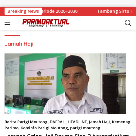
Langsung ke konten
Melalui Muscab Periode 2026–2030
Breaking News
Tambang Sirtu di Ba
Jamah Haji
Berita Parigi Moutong
,
DAERAH
,
HEADLINE
,
Jamah Haji
,
Kemenag
Parimo
,
Kominfo Parigi Moutong
,
parigi moutong
Mei 19, 2025