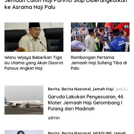
Jemaah Calon Haji Parimo Siap Diberangkatkan
ke Asrama Haji Palu
Wisnu Wijaya Beberkan Tiga
Rombongan Pertama
Isu Utama yang Akan Disorot
Jemaah Haji Sulteng Tiba di
Pansus Angket Haji
Palu
Berita
,
Berita Nasional
,
Jamah Haji
Juni 24,
2024
Garuda Lakukan Penyesuaian, 46
Kloter Jemaah Haji Gelombang I
Pulang dari Madinah
admin
Berita
,
Berita Nasional
,
HEADLINE
,
Jamah