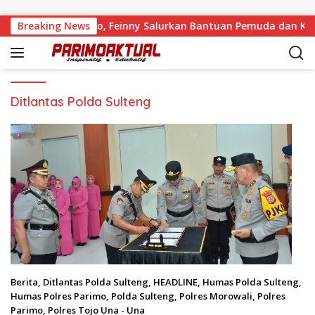
Langsung ke konten
ses di Ongka Malino, Feinny Salurkan Bantuan Pemuda dan Kaw
Breaking News
Ditlantas Polda Sulteng
Berita
,
Ditlantas Polda Sulteng
,
HEADLINE
,
Humas Polda Sulteng
,
Humas Polres Parimo
,
Polda Sulteng
,
Polres Morowali
,
Polres
Parimo
,
Polres Tojo Una - Una