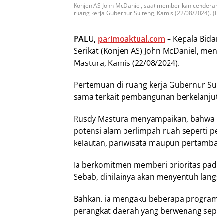
Konjen AS John McDaniel, saat memberikan cendera
ruang kerja Gubernur Sulteng, Kamis (22/08/2024). 
PALU,
parimoaktual.com
–
Kepala Bidan
Serikat (Konjen AS) John McDaniel, me
Mastura, Kamis (22/08/2024).
Pertemuan di ruang kerja Gubernur Sul
sama terkait pembangunan berkelanjuta
Rusdy Mastura menyampaikan, bahwa S
potensi alam berlimpah ruah seperti p
kelautan, pariwisata maupun pertamb
Ia berkomitmen memberi prioritas pa
Sebab, dinilainya akan menyentuh lang
Bahkan, ia mengaku beberapa program 
perangkat daerah yang berwenang seper