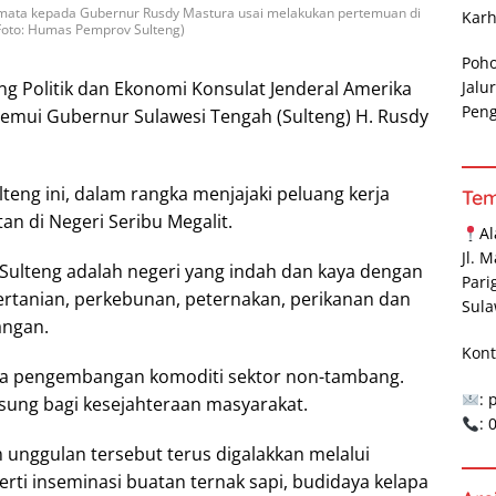
mata kepada Gubernur Rusdy Mastura usai melakukan pertemuan di
Karh
(Foto: Humas Pemprov Sulteng)
Poh
Jalu
g Politik dan Ekonomi Konsulat Jenderal Amerika
Pen
nemui Gubernur Sulawesi Tengah (Sulteng) H. Rusdy
teng ini, dalam rangka menjajaki peluang kerja
Te
n di Negeri Seribu Megalit.
A
Jl. 
ulteng adalah negeri yang indah dan kaya dengan
Pari
ertanian, perkebunan, peternakan, perikanan dan
Sula
angan.
Kont
da pengembangan komoditi sektor non-tambang.
: 
sung bagi kesejahteraan masyarakat.
:
unggulan tersebut terus digalakkan melalui
ti inseminasi buatan ternak sapi, budidaya kelapa