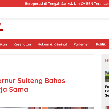
operasi di Tengah Sanksi, Izin CV BBN Terancam Dicabut
ikan
Kesehatan
Hukum & Kriminal
Parlemen
Politik
H
ernur Sulteng Bahas
P
rja Sama
P
S
Si
S
Pr