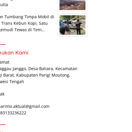
utla
on Tumbang Timpa Mobil di
r Trans Kebun Kopi, Satu
gemudi Tewas di Tem…
mukan Kami
lamat
Maggau Janggo, Desa Baliara, Kecamatan
gi Barat, Kabupaten Parigi Moutong,
wesi Tengah
ak
parimo.aktual@gmail.com
 083133236222