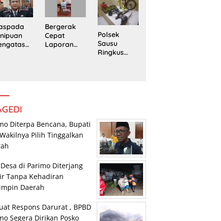
edung
Trans
Pengedar
rpustaka
Sulawesi
Sabu di
n
Parimo
Mepanga
Bergerak
aspada
Polsek
Cepat
nipuan
Sausu
Laporan
engatasn
Ringkus
Warga,
makan
Tiga Pelaku
Polsek
polres
Pencurian,
Tomini
n Kasat
Dua di
Amankan
eskrim
Antaranya
Terduga
lres
Anak di
Pengguna
arimo
Bawah
Sabu
AGEDI
Umur
mo Diterpa Bencana, Bupati
Wakilnya Pilih Tinggalkan
rah
 Desa di Parimo Diterjang
ir Tanpa Kehadiran
impin Daerah
uat Respons Darurat , BPBD
mo Segera Dirikan Posko