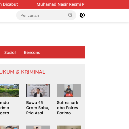
Muhamad Nasir Resmi Pimpin APRI Parimo Melalui Muscab Perio
Sosial
Bencana
UKUM & KRIMINAL
emda
Bawa 45
Satresnark
arimo
Gram Sabu,
oba Polres
egera
Pria Asal
Parimo
kapi
Poso
Gerebek
omasi
Ditangkap
Rumah
oyek
di Jalur
Terduga