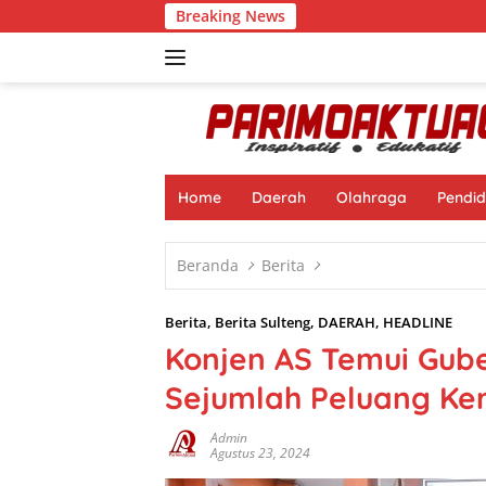
Langsung
Breaking News
Ber
ke
konten
Home
Daerah
Olahraga
Pendid
Beranda
Berita
Berita
,
Berita Sulteng
,
DAERAH
,
HEADLINE
Konjen AS Temui Gub
Sejumlah Peluang Ke
Admin
Agustus 23, 2024