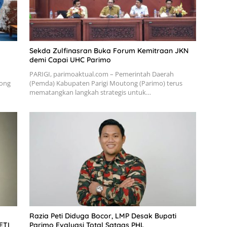
Sekda Zulfinasran Buka Forum Kemitraan JKN
demi Capai UHC Parimo
PARIGI, parimoaktual.com – Pemerintah Daerah
tong
(Pemda) Kabupaten Parigi Moutong (Parimo) terus
mematangkan langkah strategis untuk…
Razia Peti Diduga Bocor, LMP Desak Bupati
ETI
Parimo Evaluasi Total Satgas PHL