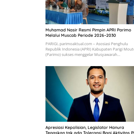
Muhamad Nasir Resmi Pimpin APRI Parimo
Melalui Muscab Periode 2026–2030
PARIGI, parimoaktual.com – Asosiasi Penghulu
Republik Indonesia (APRI) Kabupaten Parigi Mou
(Parimo) sukses menggelar Musyawarah…
Apresiasi Kepolisian, Legislator Hanura
Tegaskan tak ada Toleransi Bagi Aktivitas P