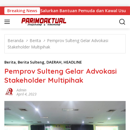
Langsung ke konten
alino, Feinny Salurkan Bantuan Pemuda dan Kawal Usulan War
Breaking News
Beranda
Berita
Pemprov Sulteng Gelar Advokasi
Stakeholder Multipihak
Berita
,
Berita Sulteng
,
DAERAH
,
HEADLINE
Pemprov Sulteng Gelar Advokasi
Stakeholder Multipihak
Admin
April 4, 2023