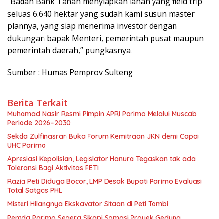
“Badan Bank Tanah menyiapkan lahan yang field trip
seluas 6.640 hektar yang sudah kami susun master
plannya, yang siap menerima investor dengan
dukungan bapak Menteri, pemerintah pusat maupun
pemerintah daerah,” pungkasnya.
Sumber : Humas Pemprov Sulteng
Berita Terkait
Muhamad Nasir Resmi Pimpin APRI Parimo Melalui Muscab
Periode 2026–2030
Sekda Zulfinasran Buka Forum Kemitraan JKN demi Capai
UHC Parimo
Apresiasi Kepolisian, Legislator Hanura Tegaskan tak ada
Toleransi Bagi Aktivitas PETI
Razia Peti Diduga Bocor, LMP Desak Bupati Parimo Evaluasi
Total Satgas PHL
Misteri Hilangnya Ekskavator Sitaan di Peti Tombi
Pemda Parimo Segera Sikapi Somasi Proyek Gedung