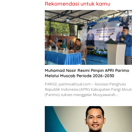
Rekomendasi untuk kamu
Muhamad Nasir Resmi Pimpin APRI Parimo
Melalui Muscab Periode 2026–2030
PARIGI, parimoaktual.com – Asosiasi Penghulu
Republik Indonesia (APRI) Kabupaten Parigi Mou
(Parimo) sukses menggelar Musyawarah…