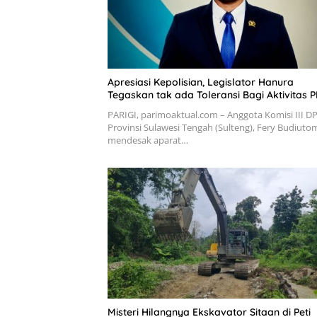
Apresiasi Kepolisian, Legislator Hanura
Tegaskan tak ada Toleransi Bagi Aktivitas P
PARIGI, parimoaktual.com – Anggota Komisi III D
Provinsi Sulawesi Tengah (Sulteng), Fery Budiuto
mendesak aparat…
Misteri Hilangnya Ekskavator Sitaan di Peti