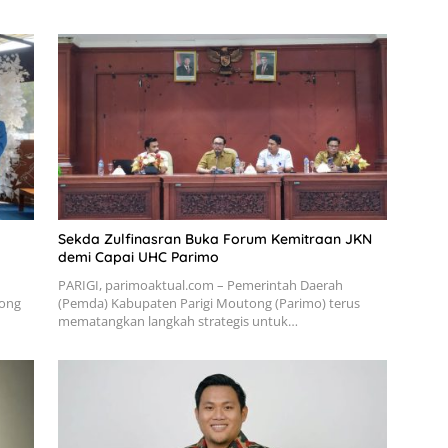
Sekda Zulfinasran Buka Forum Kemitraan JKN
demi Capai UHC Parimo
PARIGI, parimoaktual.com – Pemerintah Daerah
tong
(Pemda) Kabupaten Parigi Moutong (Parimo) terus
mematangkan langkah strategis untuk…