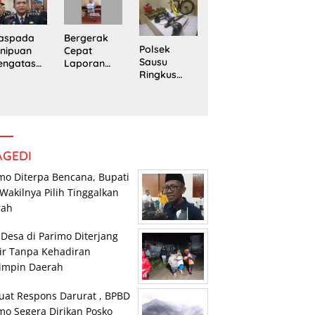
Trans
Pengedar
edung
Sulawesi
Sabu di
rpustaka
Parimo
Mepanga
n
Bergerak
aspada
Polsek
Cepat
nipuan
Sausu
Laporan
engatasn
Ringkus
Warga,
makan
Tiga Pelaku
Polsek
polres
Pencurian,
Tomini
n Kasat
Dua di
Amankan
eskrim
Antaranya
Terduga
lres
Anak di
Pengguna
arimo
Bawah
Sabu
AGEDI
Umur
mo Diterpa Bencana, Bupati
Wakilnya Pilih Tinggalkan
rah
 Desa di Parimo Diterjang
ir Tanpa Kehadiran
impin Daerah
uat Respons Darurat , BPBD
mo Segera Dirikan Posko