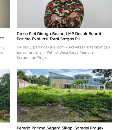
Razia Peti Diduga Bocor, LMP Desak Bupati
ETI
Parimo Evaluasi Total Satgas PHL
PRD
PARIMO, parimoaktual.com – Aktivitas Pertambangan
mo,
Emas Tanpa Izin (Peti) di Desa Karya Mandiri,
Kecamatan Ongka…
Pemda Parimo Segera Sikapi Somasi Proyek