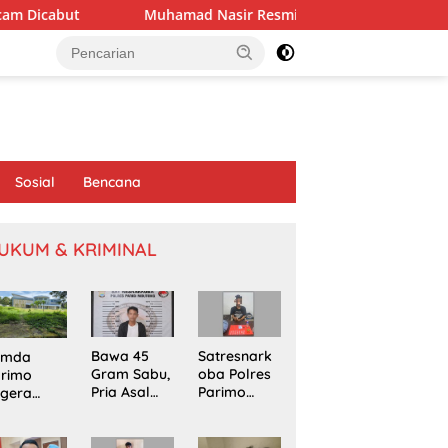
Muhamad Nasir Resmi Pimpin APRI Parimo Melalui Muscab Per
Sosial
Bencana
UKUM & KRIMINAL
Bawa 45
Satresnark
emda
Gram Sabu,
oba Polres
arimo
Pria Asal
Parimo
egera
Poso
Gerebek
kapi
Ditangkap
Rumah
omasi
di Jalur
Terduga
oyek