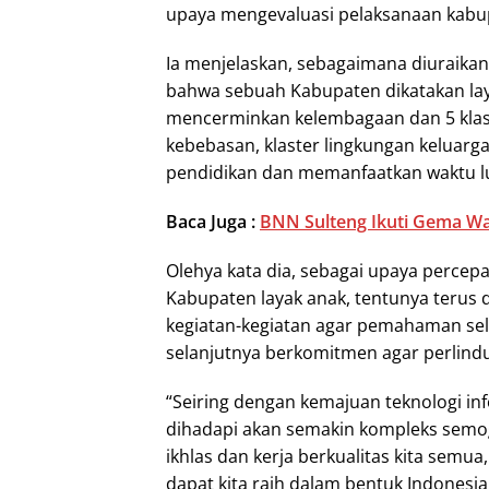
upaya mengevaluasi pelaksanaan kabupa
Ia menjelaskan, sebagaimana diuraika
bahwa sebuah Kabupaten dikatakan lay
mencerminkan kelembagaan dan 5 klaste
kebebasan, klaster lingkungan keluarga
pendidikan dan memanfaatkan waktu lua
Baca Juga :
BNN Sulteng Ikuti Gema Wa
Olehya kata dia, sebagai upaya percep
Kabupaten layak anak, tentunya terus 
kegiatan-kegiatan agar pemahaman sel
selanjutnya berkomitmen agar perlind
“Seiring dengan kemajuan teknologi in
dihadapi akan semakin kompleks semoga 
ikhlas dan kerja berkualitas kita sem
dapat kita raih dalam bentuk Indonesia