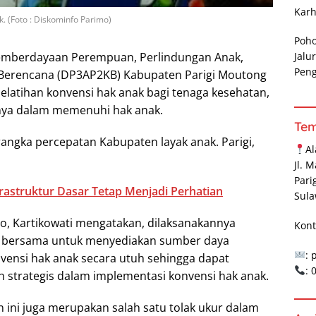
Karh
 (Foto : Diskominfo Parimo)
Poh
Jalu
mberdayaan Perempuan, Perlindungan Anak,
Pen
Berencana (DP3AP2KB) Kabupaten Parigi Moutong
elatihan konvensi hak anak bagi tenaga kesehatan,
inya dalam memenuhi hak anak.
Te
rangka percepatan Kabupaten layak anak. Parigi,
A
Jl. 
Pari
astruktur Dasar Tetap Menjadi Perhatian
Sula
, Kartikowati mengatakan, dilaksanakannya
Kont
kah bersama untuk menyediakan sumber daya
: 
ensi hak anak secara utuh sehingga dapat
:
strategis dalam implementasi konvensi hak anak.
n ini juga merupakan salah satu tolak ukur dalam