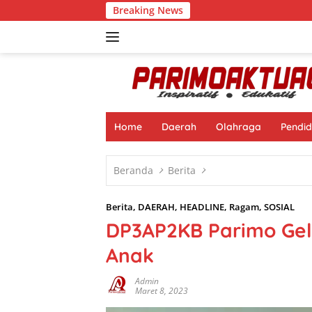
Langsung
Breaking News
B
ke
konten
Home
Daerah
Olahraga
Pendid
Beranda
Berita
Berita
,
DAERAH
,
HEADLINE
,
Ragam
,
SOSIAL
DP3AP2KB Parimo Gel
Anak
Admin
Maret 8, 2023