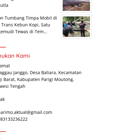
utla
on Tumbang Timpa Mobil di
r Trans Kebun Kopi, Satu
gemudi Tewas di Tem…
mukan Kami
lamat
Maggau Janggo, Desa Baliara, Kecamatan
gi Barat, Kabupaten Parigi Moutong,
wesi Tengah
ak
parimo.aktual@gmail.com
 083133236222