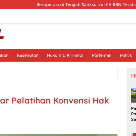
eroperasi di Tengah Sanksi, Izin CV BBN Terancam Dicabut
ikan
Kesehatan
Hukum & Kriminal
Parlemen
Politik
H
ar Pelatihan Konvensi Hak
P
P
S
Si
S
Pr