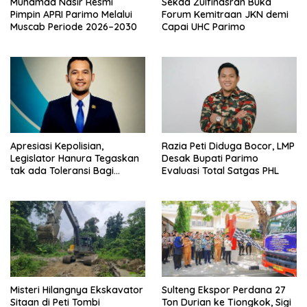
Muhamad Nasir Resmi
Sekda Zulfinasran Buka
Pimpin APRI Parimo Melalui
Forum Kemitraan JKN demi
Muscab Periode 2026–2030
Capai UHC Parimo
Apresiasi Kepolisian,
Razia Peti Diduga Bocor, LMP
Legislator Hanura Tegaskan
Desak Bupati Parimo
tak ada Toleransi Bagi
Evaluasi Total Satgas PHL
Aktivitas PETI
Misteri Hilangnya Ekskavator
Sulteng Ekspor Perdana 27
Sitaan di Peti Tombi
Ton Durian ke Tiongkok, Sigi