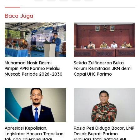
Baca Juga
Muhamad Nasir Resmi
Sekda Zulfinasran Buka
Pimpin APRI Parimo Melalui
Forum Kemitraan JKN demi
Muscab Periode 2026–2030
Capai UHC Parimo
Apresiasi Kepolisian,
Razia Peti Diduga Bocor, LMP
Legislator Hanura Tegaskan
Desak Bupati Parimo
tak ada Toleransi Bagi
Evaluasi Total Satgas PHL