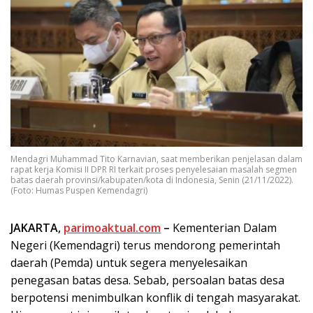
Mendagri Muhammad Tito Karnavian, saat memberikan penjelasan dalam
rapat kerja Komisi II DPR RI terkait proses penyelesaian masalah segmen
batas daerah provinsi/kabupaten/kota di Indonesia, Senin (21/11/2022).
(Foto: Humas Puspen Kemendagri)
JAKARTA,
parimoaktual.com
–
Kementerian Dalam
Negeri (Kemendagri) terus mendorong pemerintah
daerah (Pemda) untuk segera menyelesaikan
penegasan batas desa. Sebab, persoalan batas desa
berpotensi menimbulkan konflik di tengah masyarakat.