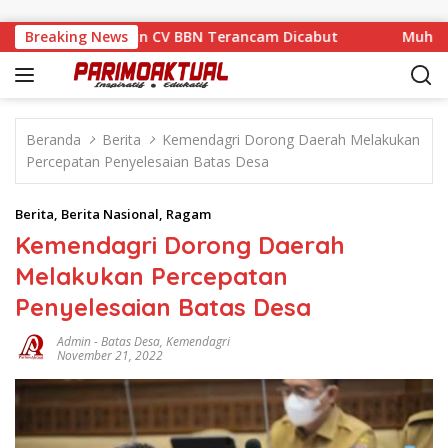
Langsung ke konten
gah Sanksi, Izin CV BBN Terancam Dicabut
Breaking News
Muhamad Nasi
Beranda
Berita
Kemendagri Dorong Daerah Melakukan
Percepatan Penyelesaian Batas Desa
Berita
,
Berita Nasional
,
Ragam
Kemendagri Dorong Daerah
Melakukan Percepatan
Penyelesaian Batas Desa
Admin
-
Batas Desa
,
Kemendagri
November 21, 2022