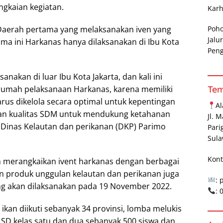
gkaian kegiatan.
Karh
Poh
aerah pertama yang melaksanakan iven yang
Jalu
ama ini Harkanas hanya dilaksanakan di Ibu Kota
Pen
anakan di luar Ibu Kota Jakarta, dan kali ini
Te
rumah pelaksanaan Harkanas, karena memiliki
us dikelola secara optimal untuk kepentingan
A
tan kualitas SDM untuk mendukung ketahanan
Jl. 
a Dinas Kelautan dan perikanan (DKP) Parimo
Pari
Sula
Kont
 merangkaikan ivent harkanas dengan berbagai
n produk unggulan kelautan dan perikanan juga
: 
ng akan dilaksanakan pada 19 November 2022.
:
an diikuti sebanyak 34 provinsi, lomba melukis
 SD kelas satu dan dua sebanyak 500 siswa dan