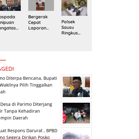
Trans
Pengedar
edung
Sulawesi
Sabu di
rpustaka
Parimo
Mepanga
n
Bergerak
aspada
Polsek
Cepat
nipuan
Sausu
Laporan
engatasn
Ringkus
Warga,
makan
Tiga Pelaku
Polsek
polres
Pencurian,
Tomini
n Kasat
Dua di
Amankan
eskrim
Antaranya
Terduga
lres
Anak di
Pengguna
arimo
Bawah
Sabu
AGEDI
Umur
mo Diterpa Bencana, Bupati
Wakilnya Pilih Tinggalkan
rah
 Desa di Parimo Diterjang
ir Tanpa Kehadiran
impin Daerah
uat Respons Darurat , BPBD
mo Segera Dirikan Posko