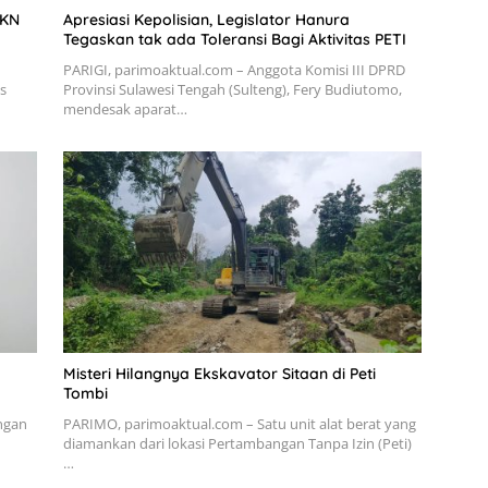
JKN
Apresiasi Kepolisian, Legislator Hanura
Tegaskan tak ada Toleransi Bagi Aktivitas PETI
PARIGI, parimoaktual.com – Anggota Komisi III DPRD
s
Provinsi Sulawesi Tengah (Sulteng), Fery Budiutomo,
mendesak aparat…
Misteri Hilangnya Ekskavator Sitaan di Peti
Tombi
ngan
PARIMO, parimoaktual.com – Satu unit alat berat yang
diamankan dari lokasi Pertambangan Tanpa Izin (Peti)
…