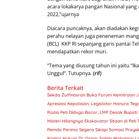
acara lokakarya pangan Nasional yang
2022,”ujarnya
Diacara puncaknya, akan diadakan keg
perahu nelayan juga peneneman manggr
(BCL) KKP RI sepanjang garis pantai Tel
mendapatkan rekor muri.
“Tema yang diusung tahun ini yaitu “
Unggul”. Tutupnya.
(rif)
Berita Terkait
Sekda Zulfinasran Buka Forum Kemitraan 
Apresiasi Kepolisian, Legislator Hanura Teg
Razia Peti Diduga Bocor, LMP Desak Bupati 
Misteri Hilangnya Ekskavator Sitaan di Peti
Pemda Parimo Segera Sikapi Somasi Proye
Kantor Hukum Dr. Osgar Sahim Matompo L