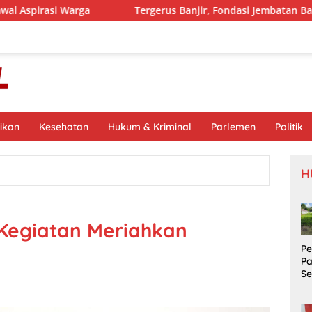
arga
Tergerus Banjir, Fondasi Jembatan Baliara Parigim
ikan
Kesehatan
Hukum & Kriminal
Parlemen
Politik
H
Kegiatan Meriahkan
P
P
S
Si
S
Pr