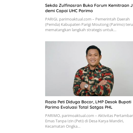
Sekda Zulfinasran Buka Forum Kemitraan 
demi Capai UHC Parimo
PARIGI, parimoaktual.com – Pemerintah Daerah
(Pemda) Kabupaten Parigi Moutong (Parimo) teru
mematangkan langkah strategis untuk…
Razia Peti Diduga Bocor, LMP Desak Bupati
Parimo Evaluasi Total Satgas PHL
PARIMO, parimoaktual.com – Aktivitas Pertamba
Emas Tanpa Izin (Peti) di Desa Karya Mandiri,
Kecamatan Ongka…