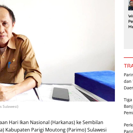
G
Pe
a
W
Pe
M
a
Ka
da
R
Po
P
TR
Pari
dan 
Dae
Tiga
Banj
s Sulawesi)
Pem
an Hari Ikan Nasional (Harkanas) ke Sembilan
Perk
) Kabupaten Parigi Moutong (Parimo) Sulawesi
Pari