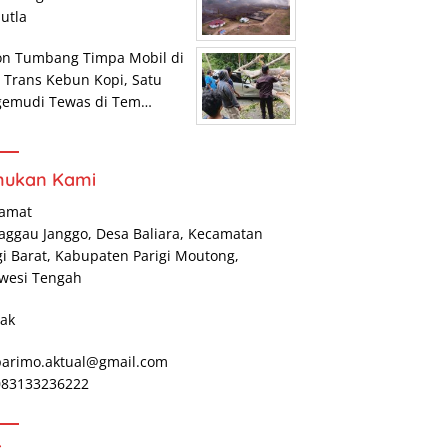
utla
on Tumbang Timpa Mobil di
r Trans Kebun Kopi, Satu
gemudi Tewas di Tem…
mukan Kami
lamat
Maggau Janggo, Desa Baliara, Kecamatan
gi Barat, Kabupaten Parigi Moutong,
wesi Tengah
ak
parimo.aktual@gmail.com
 083133236222