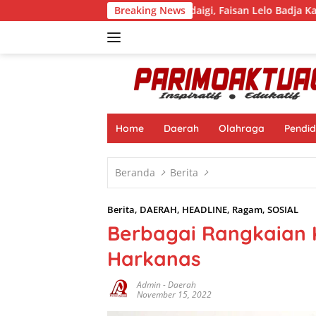
Langsung
Reses di Desa Tandaigi, Faisan Lelo Badja Kawal Aspirasi W
Breaking News
ke
konten
Home
Daerah
Olahraga
Pendid
Beranda
Berita
Berita
,
DAERAH
,
HEADLINE
,
Ragam
,
SOSIAL
Berbagai Rangkaian 
Harkanas
Admin
-
Daerah
November 15, 2022