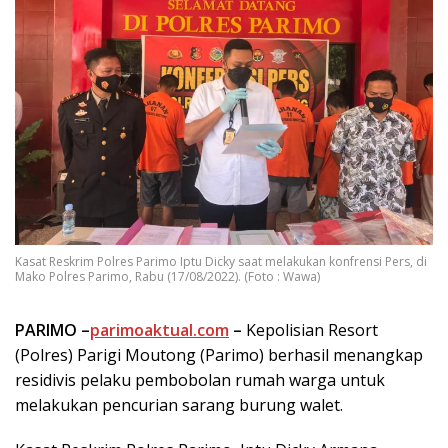
Kasat Reskrim Polres Parimo Iptu Dicky saat melakukan konfrensi Pers, di
Mako Polres Parimo, Rabu (17/08/2022). (Foto : Wawa)
PARIMO –
parimoaktual.com
–
Kepolisian Resort
(Polres) Parigi Moutong (Parimo) berhasil menangkap
residivis pelaku pembobolan rumah warga untuk
melakukan pencurian sarang burung walet.