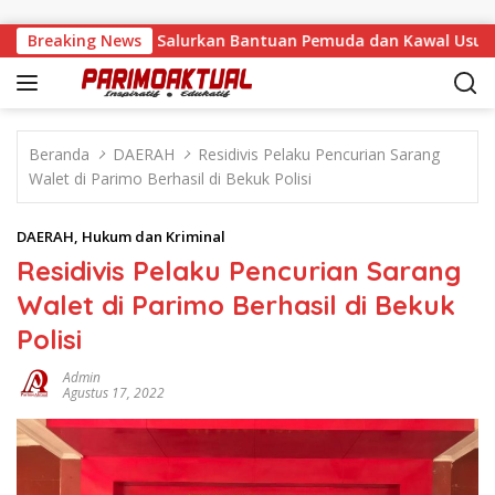
Langsung ke konten
alino, Feinny Salurkan Bantuan Pemuda dan Kawal Usulan War
Breaking News
Beranda
DAERAH
Residivis Pelaku Pencurian Sarang
Walet di Parimo Berhasil di Bekuk Polisi
DAERAH
,
Hukum dan Kriminal
Residivis Pelaku Pencurian Sarang
Walet di Parimo Berhasil di Bekuk
Polisi
Admin
Agustus 17, 2022