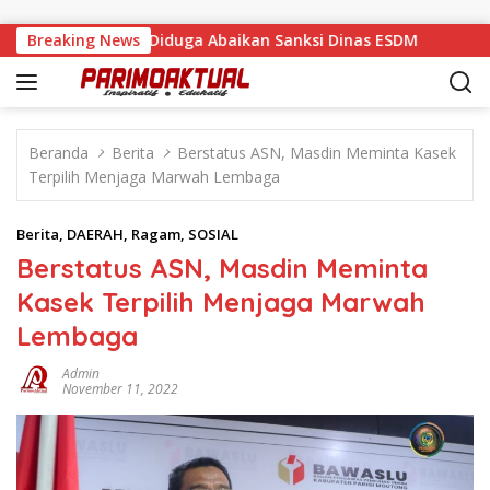
Langsung ke konten
operasi Bebas, Diduga Abaikan Sanksi Dinas ESDM
Breaking News
Reses
Beranda
Berita
Berstatus ASN, Masdin Meminta Kasek
Terpilih Menjaga Marwah Lembaga
Berita
,
DAERAH
,
Ragam
,
SOSIAL
Berstatus ASN, Masdin Meminta
Kasek Terpilih Menjaga Marwah
Lembaga
Admin
November 11, 2022